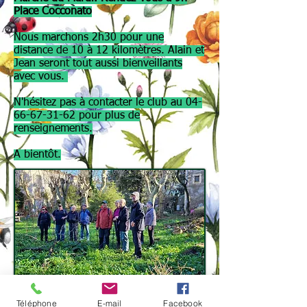
Place Cocconato
Nous marchons 2h30 pour une
distance de 10 à 12 kilomètres. Alain et
Jean seront tout aussi bienveillants
avec vous.
N'hésitez pas à contacter le club au
04-
66-67-31-62
pour plus de
renseignements.
A bientôt.
La marche en groupe
Téléphone
E-mail
Facebook