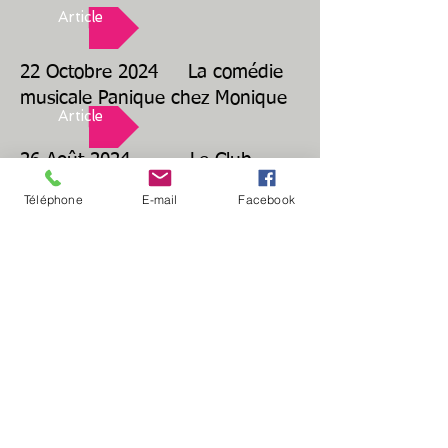
Article
22 Octobre 2024 La comédie
musicale Panique chez Monique
Article
26 Août 2024 Le Club
Amitié Loisirs a réouvert ses
Téléphone
E-mail
Facebook
portes
Article
Contactez nous